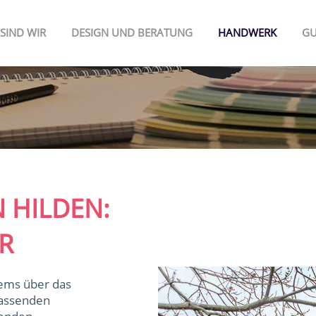
 SIND WIR
DESIGN UND BERATUNG
HANDWERK
GU
 HILDEN:
R
ms über das
passenden