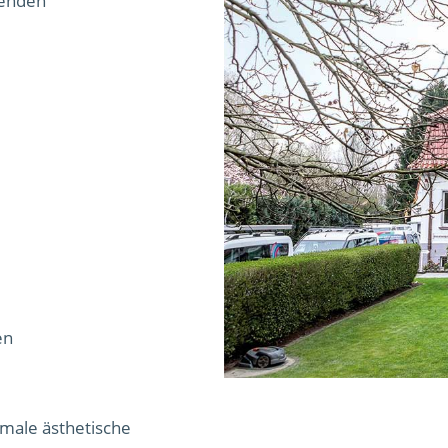
genden
en
male ästhetische