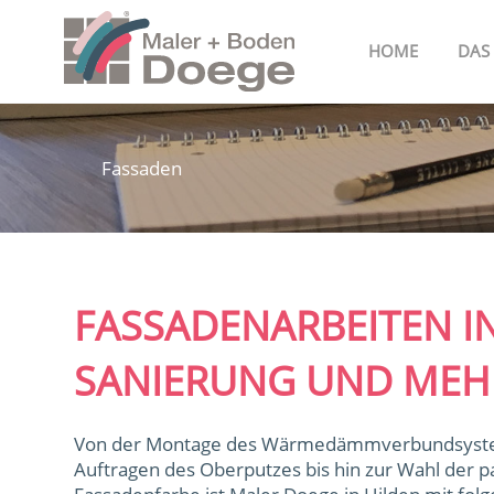
Zum
Inhalt
HOME
DAS
springen
Fassaden
FASSADENARBEITEN IN
SANIERUNG UND MEH
Von der Montage des Wärmedämmverbundsyste
Auftragen des Oberputzes bis hin zur Wahl der 